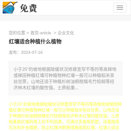
Togg
navig
您的位置
>
首页-article
>
企业文化
红壤适合种植什么植物
发布：2024-07-16
小于25°的坡地根据陡缓状况修建宽窄不等的等高梯地
或梯田种植红壤可种植物种红壤一般可以种植稻米茶
丝甘蔗，山地还适于种植杉树油桐柑橘毛竹棕榈等经
济林木红壤的酸性强，土质粘重...
小于25°的坡地根据陡缓状况修建宽窄不等的等高梯地或梯田种
植红壤可种植物种红壤一般可以种植稻米茶丝甘蔗，山地还适
于种植杉树油桐柑橘毛竹棕榈等经济林木红壤的酸性强，土质
粘重是红壤利用上的不利因素，可通过多施有机肥，适量施用
石灰和补充磷肥，防止红壤冲刷等措施提高红壤；红壤土适合