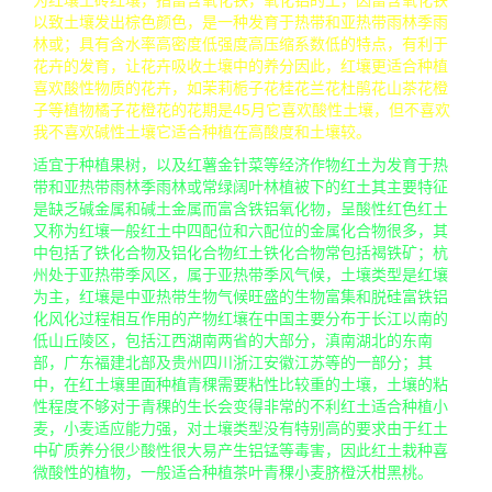
为红壤土砖红壤，指富含氧化铁，氧化铝的土，因富含氧化铁
以致土壤发出棕色颜色，是一种发育于热带和亚热带雨林季雨
林或；具有含水率高密度低强度高压缩系数低的特点，有利于
花卉的发育，让花卉吸收土壤中的养分因此，红壤更适合种植
喜欢酸性物质的花卉，如茉莉栀子花桂花兰花杜鹃花山茶花橙
子等植物橘子花橙花的花期是45月它喜欢酸性土壤，但不喜欢
我不喜欢碱性土壤它适合种植在高酸度和土壤较。
适宜于种植果树，以及红薯金针菜等经济作物红土为发育于热
带和亚热带雨林季雨林或常绿阔叶林植被下的红土其主要特征
是缺乏碱金属和碱土金属而富含铁铝氧化物，呈酸性红色红土
又称为红壤一般红土中四配位和六配位的金属化合物很多，其
中包括了铁化合物及铝化合物红土铁化合物常包括褐铁矿；杭
州处于亚热带季风区，属于亚热带季风气候，土壤类型是红壤
为主，红壤是中亚热带生物气候旺盛的生物富集和脱硅富铁铝
化风化过程相互作用的产物红壤在中国主要分布于长江以南的
低山丘陵区，包括江西湖南两省的大部分，滇南湖北的东南
部，广东福建北部及贵州四川浙江安徽江苏等的一部分；其
中，在红土壤里面种植青稞需要粘性比较重的土壤，土壤的粘
性程度不够对于青稞的生长会变得非常的不利红土适合种植小
麦，小麦适应能力强，对土壤类型没有特别高的要求由于红土
中矿质养分很少酸性很大易产生铝锰等毒害，因此红土栽种喜
微酸性的植物，一般适合种植茶叶青稞小麦脐橙沃柑黑桃。