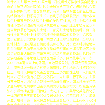
种什么 1 红壤土特点 红壤土是一种充氧性好排水性强自肥能力
弱的土壤它的颜色较深，因为表层富含赤铁矿，被晒晒后会有
一股特殊的气味，富含矿物质，有利于植物的生长而且红壤土
的结构疏松，根系易于生长，有利于植物吸收营养，因此非常
适合种植某些作物2 适合种植的作物 在红壤；红土地适合种植
青稞小麦茶树油茶杉木和马尾松等云南东川红土地被专家认为
是全世界最有气势的红土地，一部分红土地翻根待种，另一部
分红土地已经种上绿绿的青稞或小麦和其他农作物，远远看
去，就像上天涂抹的色块，构成了红土地壮观的景色当地人们
因地制宜，通过增施有机肥补充熟石灰，对；欧洲特别是地中
海东海岸和巴尔干半岛也存在类似于红壤的土壤东亚地区北长
演讲案南海诸岛南阳群岛东宗台湾瑞幸贵高原横断山脉的范围
是洪阳重要分布地区红阳地区雨量较多，降雨集中有时一次下
200 ~ 300毫米以上的降雨，当地面很差时，暴雨会导致强烈的
水土流失红壤一般适合种植大米茶叶；红土地适合种植的作物
红土一般可以种植稻米茶丝甘蔗红土多为酸性土壤，人们因地
制宜，通过增施有机肥补充熟石灰，对红壤进行了改良，主要
分布于南方，因而适合栽种一些喜酸性植物，如茉莉栀子桂花
米兰马尾松杜鹃珙桐山茶蓝果树喜树石榴蓝桉大叶桉篦齿苏铁
油杉；适合桂花是中国传统十大花卉之一，集绿化美化香化于
一体的观赏与实用兼备的优良园林树种，桂花清可绝尘，浓能
远溢，堪称一绝，保水保湿的红土适合桂花，红土redclay又称