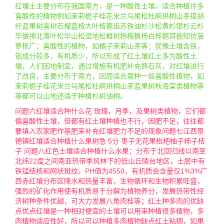
红壤土主要分布在我国南方，是一种酸性土壤，适合种植许多
喜酸性的植物例如茉莉栀子桂花米兰马尾松杜鹃珙桐山茶搭胡
纤蓝果树喜树石榴蓝桉大叶桉篦齿苏铁油杉沙松黄杉银杉云杉
华做神北落叶松华山松湿地松榧树杨梅枫杨白桦鹅耳枥知仿菠
萝栎广；喜酸性的植物，如橘子茉莉山茶等；犹豫土壤含铁，
铝成分较多，有机质少，所以形成了红土壤红土多为酸性土
壤，人们因地制宜，通过增施有机肥补充熟石灰，对红壤进行
了改良，主要分布于南方，因而适合栽种一些喜酸性植物，如
茉莉栀子桂花米兰马尾松杜鹃珙桐山茶蓝果树秋海棠类植物等
等都可以山地还适于种植杉树油桐。
问题六红壤适合种什么花 玫瑰，月季，及果树类植物，它们都
偏喜酸性土壤，但都有红土壤种植也不行，因肥不足，往往都
要填入农家肥作基肥来补充红壤肥力不足的现象问题七江西景
德镇红壤适合种植什么果树急 5分 枣子无花果枇杷柚子柿子桔
子 问题八红色土壤适合种植什么水果；分布于北回归线以南至
北纬22度之间南亚热带季风林下的低山丘陵台地区，土层中有
铁锰结核和网状斑纹，PH值为4550，有机质会含量仅1%3%广
西赤红壤分布区降水和热量丰富，生物循环和生物积累旺盛，
强烈的矿化作用使有机质易于分解为植物养分，发展热带性经
济树种条件优越，可大力发展八角肉桂等；红土种多肉的优缺
点优点红壤是一种相对便宜的土壤可以用来种植很多植物，多
肉植物适应性好，所以可以种植多肉植物缺点红土粘稠，如果