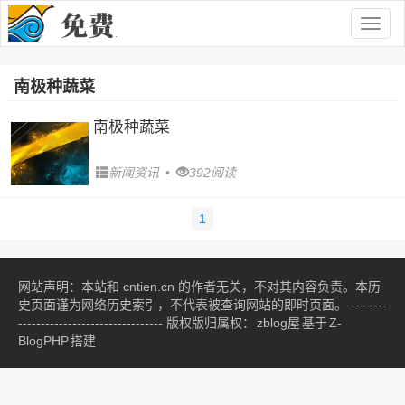
Togg
navig
南极种蔬菜
南极种蔬菜
新闻资讯
•
392阅读
1
网站声明：本站和 cntien.cn 的作者无关，不对其内容负责。本历
史页面谨为网络历史索引，不代表被查询网站的即时页面。 --------
-------------------------------- 版权版归属权：
zblog屋
基于
Z-
BlogPHP
搭建