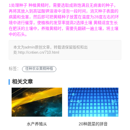
1处理种子 种植黄精时，需要选取成熟饱满且无病害的种子，
再将其放入到高锰酸钾溶液中浸泡一段时间，消灭种子表面的
病菌和虫害，然后即可把黄精种子放置在温度为28度左右的环
境中进行催芽，使植株的发芽率提高2选择土壤 黄精适宜生长
在肥沃的土壤中，养殖黄精时，需要先翻耕一遍土壤，将土壤
中的石头。
本文为admin原创文章，转载请保留版权和出
处:http://cntien.cn/710.html
标签：
佳种农业黄精种植
相关文章
水产养殖从
20种蔬菜的拼音