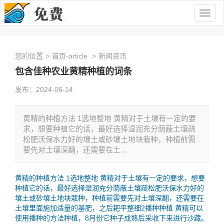
Togg
navig
您的位置
>
首页-article
>
新闻资讯
包含佳种农业黄精种植的词条
发布：2024-06-14
黄精的种植方法 1选地整地 黄精对于土壤有一定的要
求，想要种植它的话，最好选择湿润充分荫蔽土壤疏
松肥沃保水力好的壤土或砂壤土地块栽种，种植前需
要先对土壤深翻，还需要在土...
黄精的种植方法 1选地整地 黄精对于土壤有一定的要求，想要
种植它的话，最好选择湿润充分荫蔽土壤疏松肥沃保水力好的
壤土或砂壤土地块栽种，种植前需要先对土壤深翻，还需要在
土壤里面施加适量的基肥，之后耙平整细2播种种植 黄精可以
使用播种的方法种植，8月份它种子成熟后采收下来进行沙藏。