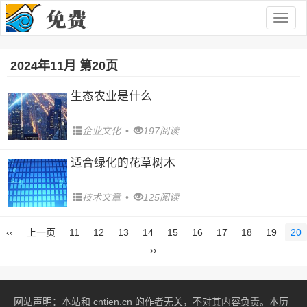
Togg
navig
2024年11月 第20页
生态农业是什么
企业文化
•
197阅读
适合绿化的花草树木
技术文章
•
125阅读
‹‹
上一页
11
12
13
14
15
16
17
18
19
20
››
网站声明：本站和 cntien.cn 的作者无关，不对其内容负责。本历